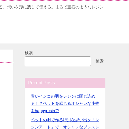
る。想いを形に残して伝える。まるで宝石のようなレジン
検索
検索
メ
Recent Posts
青いインコの羽をレジンに閉じ込め
る！？ペットを感じるオシャレな小物
をhappyresinで
ペットの羽で作る特別な思い出を「レ
ジンアート」で！オシャレなブレスレ