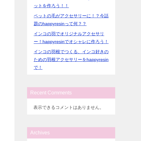
ットを作ろう！！
ペットの毛がアクセサリーに！？今話
題のhappyresinって何？？
インコの羽でオリジナルアクセサリ
ー！happyresinでオシャレに作ろう！
インコの羽根でつくる、インコ好きの
ための羽根アクセサリーをhappyresin
で！
Recent Comments
表示できるコメントはありません。
Archives