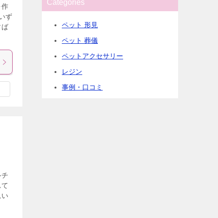
Categories
を作
いず
ペット 形見
すば
ペット 葬儀
ペットアクセサリー
レジン
事例・口コミ
ルチ
れて
思い