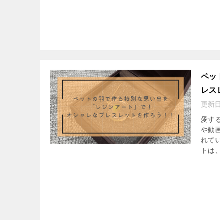
ペッ
レス
更新
愛す
や動
れて
トは、