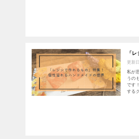
「レ
更新
私が
うの
です
するク