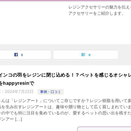
レジンアクセサリーの魅力を伝え
アクセサリーをご紹介します。
0
0
インコの羽をレジンに閉じ込める！？ペットを感じるオシャ
happyresinで
日：
2024年7月22日
事例・口コミ
さんは「レジンアート」についてご存じですか？レジン樹脂を用いて
品を生み出すレジンアートは、趣味や贈り物として広く親しまれてい
その中でも特に注目を集めているのが、愛するペットの思い出を残す
ンアー […]