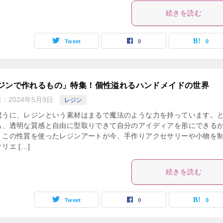
続きを読む
Tweet
0
0
ジンで作れるもの」特集！個性溢れるハンドメイドの世界
日：
2024年5月9日
レジン
思うに、レジンという素材はまるで魔法のような力を持っています。
も、透明な質感と自由に型取りできて自分のアイディアを形にできる
！この性質を使ったレジンアートが今、手作りアクセサリーや小物を
リエ […]
続きを読む
Tweet
0
0