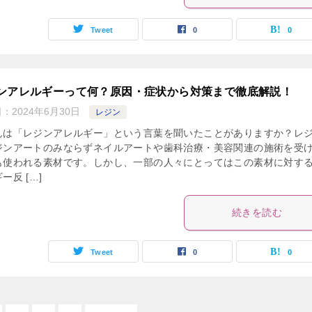
Tweet
0
0
ンアレルギーって何？原因・症状から対策まで徹底解説！
日：
2024年6月30日
レジン
んは「レジンアレルギー」という言葉を聞いたことがありますか？レ
ジンアートのみならずネイルアートや歯科治療・美容関連の施術を受
も使われる素材です。しかし、一部の人々にとってはこの素材に対す
ー反 […]
続きを読む
Tweet
0
0