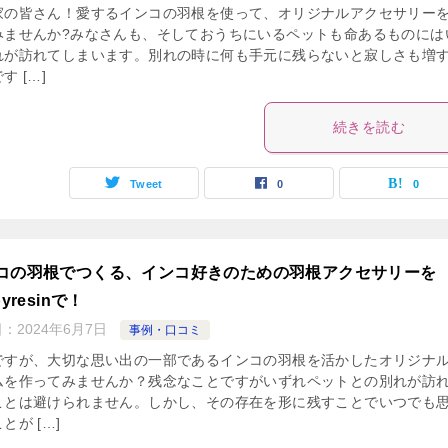
家の皆さん！愛するインコの羽根を使って、オリジナルアクセサリー
みませんか?みなさんも、そしておうちにいるペットも命あるものには
れが訪れてしまいます。別れの時に何も手元に残らないと寂しさも増
す […]
続きを読む
Tweet
0
0
コの羽根でつくる、インコ好きのための羽根アクセサリーを
pyresinで！
日：
2024年6月7日
事例・口コミ
ですが、大切な思い出の一部であるインコの羽根を活かしたオリジナ
ムを作ってみませんか？残念なことですがいずれペットとの別れが訪
ことは避けられません。しかし、その存在を形に残すことでいつでも
とが […]