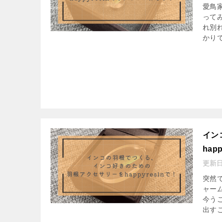
愛鳥
って
れ別
かりで
イン
hap
更新
突然
ャー
今う
出すこ