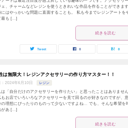
ンアートは最近注目度が急上昇している趣味の一つです。アクセサリ
ジェ、チャームなどレジンを使うときれいな作品を作ることができま
時にはやっかいな問題に直面することも。 私も今までレジンアートを
最も […]
続きを読む
Tweet
0
0
性は無限大！レジンアクセサリーの作り方マスター！！
日：
2024年6月10日
レジン
んは「自分だけのアクセサリーを作りたい」と思ったことはありませ
私もお店でいろいろなアクセサリーを見て回るのが好きなのですが、
分の理想にぴったりのものって少ないですよね… でも、そんな希望を
があ […]
続きを読む