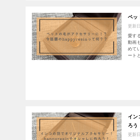
ペッ
更新
愛す
動画
めて
ートと
イン
ろう
更新