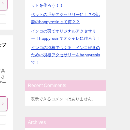
ットを作ろう！！
ペットの毛がアクセサリーに！？今話
題のhappyresinって何？？
インコの羽でオリジナルアクセサリ
ー！happyresinでオシャレに作ろう！
なブ
インコの羽根でつくる、インコ好きの
ための羽根アクセサリーをhappyresin
で！
写真
目さ
アー
Recent Comments
表示できるコメントはありません。
Archives