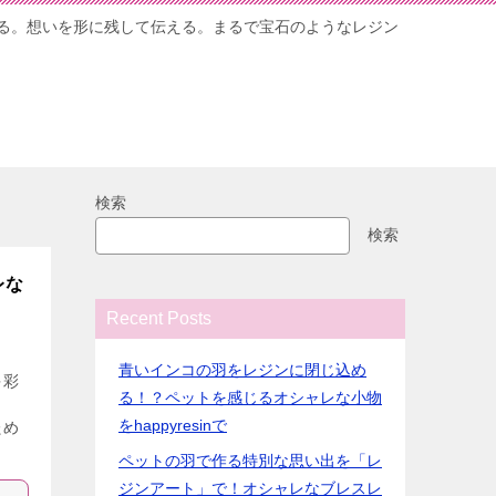
る。想いを形に残して伝える。まるで宝石のようなレジン
検索
検索
レな
Recent Posts
青いインコの羽をレジンに閉じ込め
多彩
る！？ペットを感じるオシャレな小物
ま
をhappyresinで
ため
ペットの羽で作る特別な思い出を「レ
ジンアート」で！オシャレなブレスレ