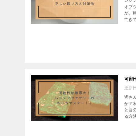
レジ
オブ
が、
てきて
可能
更新
皆さ
か？
と自
る方法