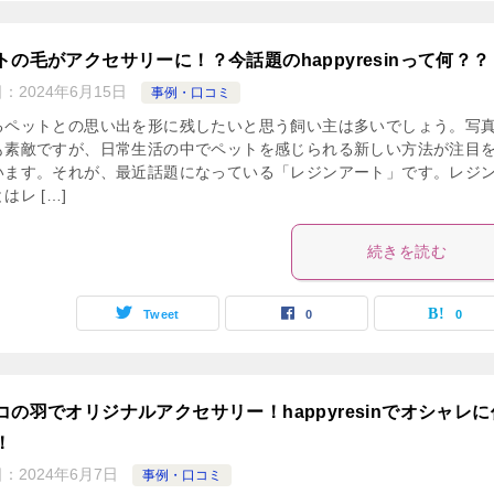
トの毛がアクセサリーに！？今話題のhappyresinって何？？
日：
2024年6月15日
事例・口コミ
るペットとの思い出を形に残したいと思う飼い主は多いでしょう。写
も素敵ですが、日常生活の中でペットを感じられる新しい方法が注目
います。それが、最近話題になっている「レジンアート」です。レジ
はレ […]
続きを読む
Tweet
0
0
コの羽でオリジナルアクセサリー！happyresinでオシャレに
！
日：
2024年6月7日
事例・口コミ