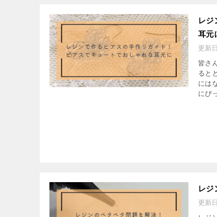
レジ
耳元
更新
皆さ
ると
には
にぴっ
レジ
更新