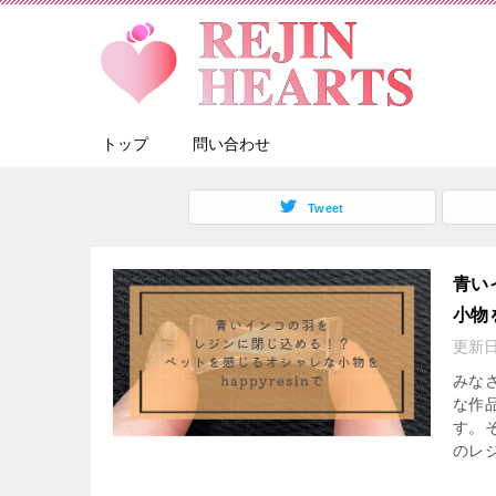
トップ
問い合わせ
Tweet
青い
小物を
更新
みな
な作
す。
のレジ